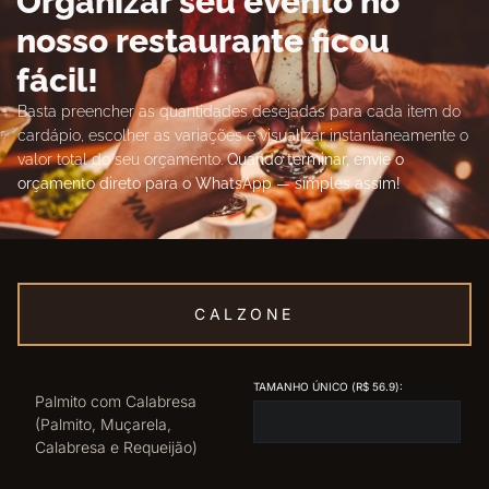
Organizar seu evento no
nosso restaurante ficou
fácil!
Basta preencher as quantidades desejadas para cada item do
cardápio, escolher as variações e visualizar instantaneamente o
valor total do seu orçamento.
Quando terminar, envie o
orçamento direto para o WhatsApp — simples assim!
CALZONE
TAMANHO ÚNICO (R$ 56.9):
Palmito com Calabresa
(Palmito, Muçarela,
Calabresa e Requeijão)